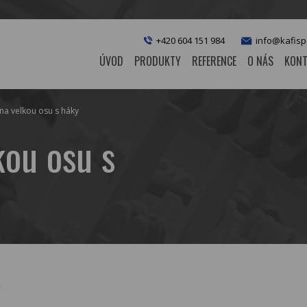
+420 604 151 984
info@kafisp
ÚVOD
PRODUKTY
REFERENCE
O NÁS
KONT
 na velkou osu s háky
kou osu s