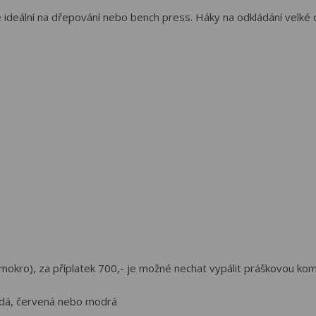
e ideální na dřepování nebo bench press. Háky na odkládání velké
mokro), za příplatek 700,- je možné nechat vypálit práškovou ko
šedá, červená nebo modrá