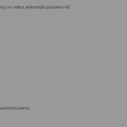
 osy se velice jednoduše posunou níž
maxitovou barvu.